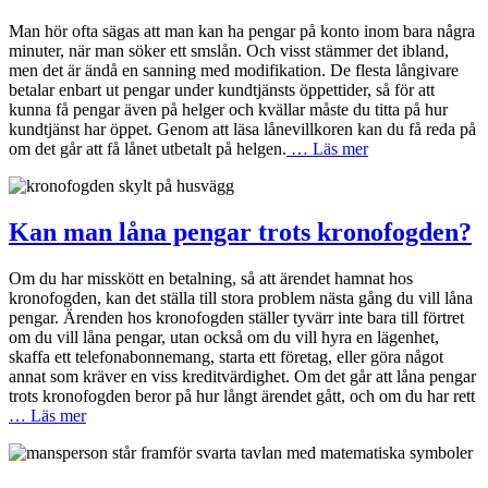
Man hör ofta sägas att man kan ha pengar på konto inom bara några
minuter, när man söker ett smslån. Och visst stämmer det ibland,
men det är ändå en sanning med modifikation. De flesta långivare
betalar enbart ut pengar under kundtjänsts öppettider, så för att
kunna få pengar även på helger och kvällar måste du titta på hur
kundtjänst har öppet. Genom att läsa lånevillkoren kan du få reda på
om det går att få lånet utbetalt på helgen.
… Läs mer
Kan man låna pengar trots kronofogden?
Om du har misskött en betalning, så att ärendet hamnat hos
kronofogden, kan det ställa till stora problem nästa gång du vill låna
pengar. Ärenden hos kronofogden ställer tyvärr inte bara till förtret
om du vill låna pengar, utan också om du vill hyra en lägenhet,
skaffa ett telefonabonnemang, starta ett företag, eller göra något
annat som kräver en viss kreditvärdighet. Om det går att låna pengar
trots kronofogden beror på hur långt ärendet gått, och om du har rett
… Läs mer