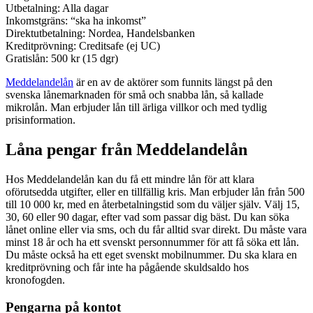
Utbetalning: Alla dagar
Inkomstgräns: “ska ha inkomst”
Direktutbetalning: Nordea, Handelsbanken
Kreditprövning: Creditsafe (ej UC)
Gratislån: 500 kr (15 dgr)
Meddelandelån
är en av de aktörer som funnits längst på den
svenska lånemarknaden för små och snabba lån, så kallade
mikrolån. Man erbjuder lån till ärliga villkor och med tydlig
prisinformation.
Låna pengar från Meddelandelån
Hos Meddelandelån kan du få ett mindre lån för att klara
oförutsedda utgifter, eller en tillfällig kris. Man erbjuder lån från 500
till 10 000 kr, med en återbetalningstid som du väljer själv. Välj 15,
30, 60 eller 90 dagar, efter vad som passar dig bäst. Du kan söka
lånet online eller via sms, och du får alltid svar direkt. Du måste vara
minst 18 år och ha ett svenskt personnummer för att få söka ett lån.
Du måste också ha ett eget svenskt mobilnummer. Du ska klara en
kreditprövning och får inte ha pågående skuldsaldo hos
kronofogden.
Pengarna på kontot