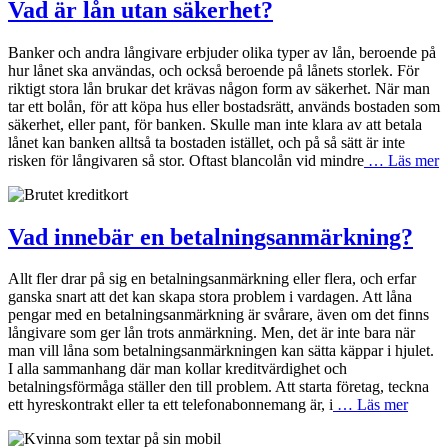
Vad är lån utan säkerhet?
Banker och andra långivare erbjuder olika typer av lån, beroende på
hur lånet ska användas, och också beroende på lånets storlek. För
riktigt stora lån brukar det krävas någon form av säkerhet. När man
tar ett bolån, för att köpa hus eller bostadsrätt, används bostaden som
säkerhet, eller pant, för banken. Skulle man inte klara av att betala
lånet kan banken alltså ta bostaden istället, och på så sätt är inte
risken för långivaren så stor. Oftast blancolån vid mindre
… Läs mer
Vad innebär en betalningsanmärkning?
Allt fler drar på sig en betalningsanmärkning eller flera, och erfar
ganska snart att det kan skapa stora problem i vardagen. Att låna
pengar med en betalningsanmärkning är svårare, även om det finns
långivare som ger lån trots anmärkning. Men, det är inte bara när
man vill låna som betalningsanmärkningen kan sätta käppar i hjulet.
I alla sammanhang där man kollar kreditvärdighet och
betalningsförmåga ställer den till problem. Att starta företag, teckna
ett hyreskontrakt eller ta ett telefonabonnemang är, i
… Läs mer