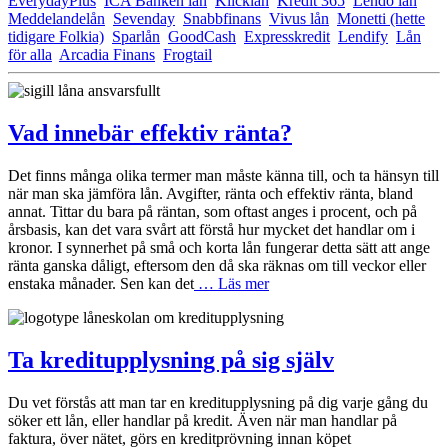
EverydayPlus
ICA Banken lån
Klicklån
Kredit 365
Lendo lån
Meddelandelån
Sevenday
Snabbfinans
Vivus lån
Monetti (hette
tidigare Folkia)
Sparlån
GoodCash
Expresskredit
Lendify
Lån
för alla
Arcadia Finans
Frogtail
Vad innebär effektiv ränta?
Det finns många olika termer man måste känna till, och ta hänsyn till
när man ska jämföra lån. Avgifter, ränta och effektiv ränta, bland
annat. Tittar du bara på räntan, som oftast anges i procent, och på
årsbasis, kan det vara svårt att förstå hur mycket det handlar om i
kronor. I synnerhet på små och korta lån fungerar detta sätt att ange
ränta ganska dåligt, eftersom den då ska räknas om till veckor eller
enstaka månader. Sen kan det
… Läs mer
Ta kreditupplysning på sig själv
Du vet förstås att man tar en kreditupplysning på dig varje gång du
söker ett lån, eller handlar på kredit. Även när man handlar på
faktura, över nätet, görs en kreditprövning innan köpet