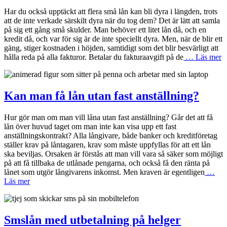
Har du också upptäckt att flera små lån kan bli dyra i längden, trots
att de inte verkade särskilt dyra när du tog dem? Det är lätt att samla
på sig ett gång små skulder. Man behöver ett litet lån då, och en
kredit då, och var för sig är de inte speciellt dyra. Men, när de blir ett
gäng, stiger kostnaden i höjden, samtidigt som det blir besvärligt att
hålla reda på alla fakturor. Betalar du fakturaavgift på de
… Läs mer
Kan man få lån utan fast anställning?
Hur gör man om man vill låna utan fast anställning? Går det att få
lån över huvud taget om man inte kan visa upp ett fast
anställningskontrakt? Alla långivare, både banker och kreditföretag
ställer krav på låntagaren, krav som måste uppfyllas för att ett lån
ska beviljas. Orsaken är förstås att man vill vara så säker som möjligt
på att få tillbaka de utlånade pengarna, och också få den ränta på
lånet som utgör långivarens inkomst. Men kraven är egentligen
…
Läs mer
Smslån med utbetalning på helger