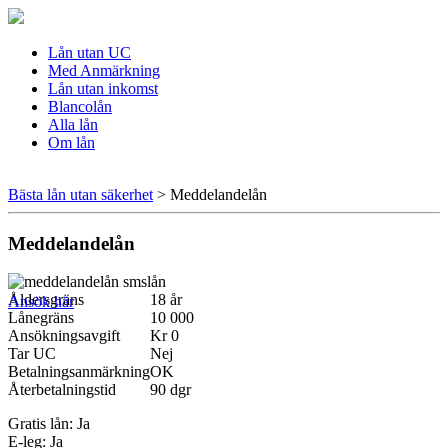
Lån utan UC
Med Anmärkning
Lån utan inkomst
Blancolån
Alla lån
Om lån
Bästa lån utan säkerhet
>
Meddelandelån
Meddelandelån
Åldersgräns
18 år
Ansök här
Lånegräns
10 000
Ansökningsavgift
Kr 0
Tar UC
Nej
Betalningsanmärkning
OK
Återbetalningstid
90 dgr
Gratis lån: Ja
E-leg: Ja