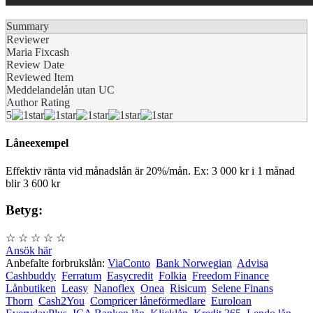
Summary
Reviewer
Maria Fixcash
Review Date
Reviewed Item
Meddelandelån utan UC
Author Rating
5
Låneexempel
Effektiv ränta vid månadslån är 20%/mån. Ex: 3 000 kr i 1 månad
blir 3 600 kr
Betyg:
☆
☆
☆
☆
☆
Ansök här
Anbefalte forbrukslån:
ViaConto
Bank Norwegian
Advisa
Cashbuddy
Ferratum
Easycredit
Folkia
Freedom Finance
Lånbutiken
Leasy
Nanoflex
Onea
Risicum
Selene Finans
Thorn
Cash2You
Compricer låneförmedlare
Euroloan