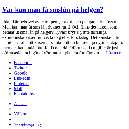
Var kan man få smslån på helgen?
Ibland är behovet av extra pengar akut, och pengarna behövs nu.
Men kan man få sms lån dygnet runt? Och finns det någon som
betalar ut sms lån på helger? Tyvärr bryr sig inte tillfälliga
ekonomiska kriser om veckodag eller klockslag. Det kanske inte
händer så ofta att krisen är så akut att du behöver pengar på dagen,
men det kan ändå inträffa då och då. Oförutsedda utgifter är just
oförutsedda och går därför inte att planera för. Om du
… Läs mer
Facebook
Twitter
Google+
Linkedin
Pinterest
Mail
Kontakt oss
Ansvar
|
Villkor
|
Sekretesspolicy