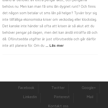
behövs nu. Men kan man få sms lån dygnet runt? Och finns
det någon som betalar ut sms lån på helger? Tyvärr bryr sig
inte tillfälliga ekonomiska kriser om veckodag eller klockslag.
Det kanske inte händer så ofta att krisen är så akut att du
behöver pengar på dagen, men det kan ändå inträffa då och
då. Oförutsedda utgifter är just oförutsedda och går därför
inte att planera för. Om du
… Läs mer
Facebook
Twitter
Google+
Linkedin
Pinterest
Mail
Kontakt oss