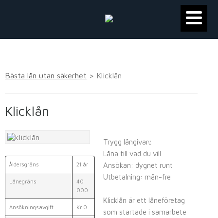
Bästa lån utan säkerhet
>
Klicklån
Klicklån
Trygg långivare
ANSÖK HÄR
Låna till vad du vill
Åldersgräns
21 år
Ansökan: dygnet runt
Utbetalning: mån-fre
Lånegräns
40
000
Klicklån är ett låneföretag
Ansökningsavgift
Kr 0
som startade i samarbete