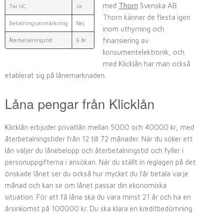
med
Thorn
Svenska AB.
Tar UC
Ja
Thorn känner de flesta igen
Betalningsanmärkning
Nej
inom uthyrning och
finansiering av
Återbetalningstid
6 år
konsumentelektronik, och
med Klicklån har man också
etablerat sig på lånemarknaden.
Låna pengar från Klicklån
Klicklån erbjuder privatlån mellan 5000 och 40000 kr, med
återbetalningstider från 12 till 72 månader. När du söker ett
lån väljer du lånebelopp och återbetalningstid och fyller i
personuppgifterna i ansökan. När du ställt in reglagen på det
önskade lånet ser du också hur mycket du får betala varje
månad och kan se om lånet passar din ekonomiska
situation. För att få låna ska du vara minst 21 år och ha en
årsinkomst på 100000 kr. Du ska klara en kreditbedömning