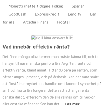
Monetti (hette tidigare Folkia)
Sparlån
GoodCash
Expresskredit
Lendify
Lån
för alla
Arcadia Finans
Frogtail
Vad innebär effektiv ränta?
Det finns många olika termer man måste känna till, och ta
hänsyn till när man ska jämföra lån. Avgifter, ränta och
effektiv ränta, bland annat. Tittar du bara på räntan, som
oftast anges i procent, och på årsbasis, kan det vara svårt
att förstå hur mycket det handlar om i kronor. I synnerhet på
små och korta lån fungerar detta sätt att ange ränta
ganska dåligt, eftersom den då ska räknas om till veckor
eller enstaka månader. Sen kan det
… Läs mer