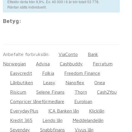
Effektiv ränta från 9,9%. Ex: 40 000 i 6 år blir totalt 53 778.
Räntan sätts individuellt.
Betyg:
ANSÖK HÄR
Anbefalte forbrukslån:
ViaConto
Bank
Norwegian
Advisa
Cashbuddy
Ferratum
Easycredit
Folkia
Freedom Finance
Lånbutiken
Leasy
Nanoflex
Onea
Risicum
Selene Finans
Thorn
Cash2You
Compricer låneförmedlare
Euroloan
EverydayPlus
ICA Banken lån
Klicklån
Kredit 365
Lendo lån
Meddelandelån
Sevenday
Snabbfinans
Vivus lån