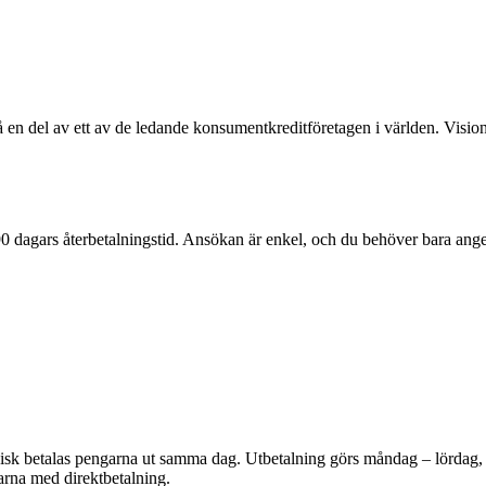
å en del av ett av de ledande konsumentkreditföretagen i världen. Visionen
0 dagars återbetalningstid. Ansökan är enkel, och du behöver bara ange 
ronisk betalas pengarna ut samma dag. Utbetalning görs måndag – lörda
arna med direktbetalning.