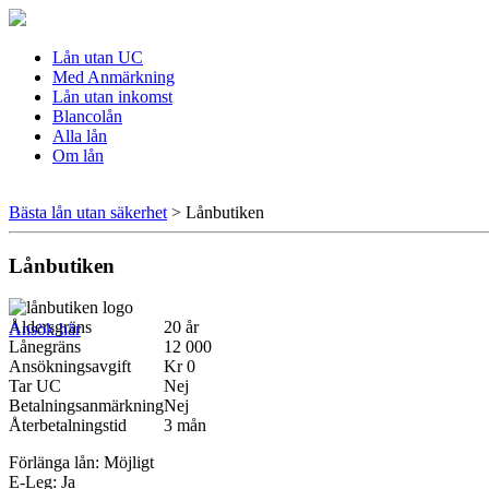
Lån utan UC
Med Anmärkning
Lån utan inkomst
Blancolån
Alla lån
Om lån
Bästa lån utan säkerhet
>
Lånbutiken
Lånbutiken
Åldersgräns
20 år
Ansök här
Lånegräns
12 000
Ansökningsavgift
Kr 0
Tar UC
Nej
Betalningsanmärkning
Nej
Återbetalningstid
3 mån
Förlänga lån: Möjligt
E-Leg: Ja