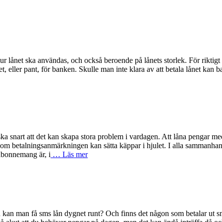
r lånet ska användas, och också beroende på lånets storlek. För riktigt
 eller pant, för banken. Skulle man inte klara av att betala lånet kan bank
anska snart att det kan skapa stora problem i vardagen. Att låna pengar 
som betalningsanmärkningen kan sätta käppar i hjulet. I alla sammanhang
nabonnemang är, i
… Läs mer
an man få sms lån dygnet runt? Och finns det någon som betalar ut sms 