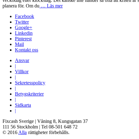
veckodag eller klockslag. Det kanske inte händer så ofta att krisen är 
planera för. Om du
… Läs mer
Facebook
Twitter
Google+
Linkedin
Pinterest
Mail
Kontakt oss
Ansvar
|
Villkor
|
Sekretesspolicy
|
Betygskriterier
|
Sidkarta
|
Fixcash Sverige | Våning 8, Kungsgatan 37
111 56 Stockholm | Tel 08-501 648 72
© 2016
Alla
rättigheter förbehålls.