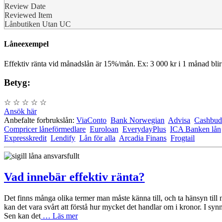
Review Date
Reviewed Item
Lånbutiken Utan UC
Låneexempel
Effektiv ränta vid månadslån är 15%/mån. Ex: 3 000 kr i 1 månad blir
Betyg:
☆
☆
☆
☆
☆
Ansök här
Anbefalte forbrukslån:
ViaConto
Bank Norwegian
Advisa
Cashbud
Compricer låneförmedlare
Euroloan
EverydayPlus
ICA Banken lån
Expresskredit
Lendify
Lån för alla
Arcadia Finans
Frogtail
Vad innebär effektiv ränta?
Det finns många olika termer man måste känna till, och ta hänsyn till n
kan det vara svårt att förstå hur mycket det handlar om i kronor. I syn
Sen kan det
… Läs mer