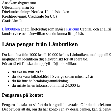
Ansökan: dygnet runt
Utbetalning: mån-lör
Direktutbetalning: Nordea, Handelsbanken
Kreditprövning: Creditsafe (ej UC)
Gratis lån: Ja
Lånbutiken
är ett låneföretag som ingår i
Risicum
Capital, och är allts
kundservice och lånevillkor ska du kunna lita på här.
Låna pengar från Lånbutiken
Du kan låna från 1000 kr till 10 000 kr hos Lånbutiken, med upp till 9
möjlighet att identifiera dig elektroniskt för att spara tid.
För att få ett lån ska du uppfylla följande villkor:
du ska ha fyllt 20 år
du ska vara folkbokförd i Sverige sedan minst två år
du får inte ha betalningsanmärkning
du måste ha en inkomst om minst 24.000 kr
Pengarna på kontot
Pengarna betalas ut så fort du har godkänt avtalet. Gör du det elekt
Det betyder att du, om du har konto i en av dessa banker, kan få peng