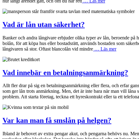
hur långt ärendet gått, och om du har rett
… Läs mer
Vad är lån utan säkerhet?
Banker och andra långivare erbjuder olika typer av lån, beroende på hu
bolån, för att köpa hus eller bostadsrätt, används bostaden som säkerhet,
långivaren så stor. Oftast blancolån vid mindre
… Läs mer
Vad innebär en betalningsanmärkning?
Allt fler drar på sig en betalningsanmärkning eller flera, och erfar g
som ger lån trots anmärkning. Men, det är inte bara när man vill låna 
problem. Att starta företag, teckna ett hyreskontrakt eller ta ett telefo
Var kan man få smslån på helgen?
Ibland är behovet av extra pengar akut, och pengarna behövs nu. Men k