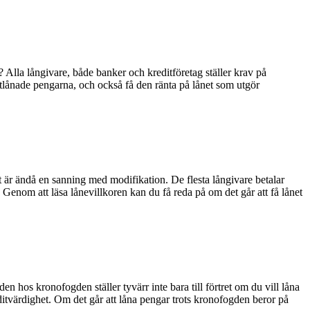
 Alla långivare, både banker och kreditföretag ställer krav på
e utlånade pengarna, och också få den ränta på lånet som utgör
 är ändå en sanning med modifikation. De flesta långivare betalar
 Genom att läsa lånevillkoren kan du få reda på om det går att få lånet
n hos kronofogden ställer tyvärr inte bara till förtret om du vill låna
editvärdighet. Om det går att låna pengar trots kronofogden beror på