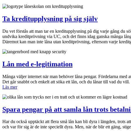
Ta kreditupplysning på sig själv
Du vet förstås att man tar en kreditupplysning på dig varje gång du sö
undvika kreditprövning via UC, och det finns idag ganska många långiva
Däremot kan man inte låna utan kreditprövning, eftersom varje kreditgi
Lån med e-legitimation
Många väljer internet när man behöver låna pengar. Fördelarna med att s
Det går snabbt och enkelt att söka ett lån, och du lånar till vad du vi
Läs mer
Spara pengar på att samla lån trots betal
Har du också upptäckt att flera små lån kan bli dyra i längden, trots at
och var för sig är de inte speciellt dyra. Men, när de blir ett gäng, stig