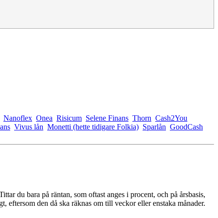
Nanoflex
Onea
Risicum
Selene Finans
Thorn
Cash2You
ans
Vivus lån
Monetti (hette tidigare Folkia)
Sparlån
GoodCash
ittar du bara på räntan, som oftast anges i procent, och på årsbasis,
igt, eftersom den då ska räknas om till veckor eller enstaka månader.