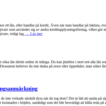
ker ett lån, eller handlar på kredit. Även när man handlar på faktura, 
re som använder sig av andra kreditupplysningsföretag, vilket gör att d
vare, enligt lag,
… Läs mer
öka lån direkt online är många. Du kan jämföra i stort sett alla lån som 
ll. Dessutom behöver du inte tänka på resor eller öppettider, utan söker 
ningsanmärkning
t de inte verkade särskilt dyra när du tog dem? Det är lätt att samla på s
er kostnaden i höjden, samtidigt som det blir besvärligt att hålla reda på 