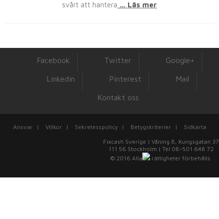
svårt att hantera
… Läs mer
Facebook
Twitter
Google+
Linkedin
Pinterest
Mail
Kontakt oss
Ansvar
|
Villkor
|
Sekretesspolicy
|
Betygskriterier
|
Sidkarta
Fixcash Sverige | Våning 8, Kungsgatan 37
111 56 Stockholm | Tel 08-501 648 72
© 2016
Alla
rättigheter förbehålls.