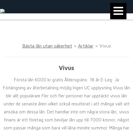
Bästa lån utan säkerhet
>
Artiklar
>
Vivus
Vivus
Första lån 6000 kr gratis Åldersgräns: 18 år E-Leg: Ja
Förlängning av återbetalning möjlig Ingen UC upplysning Vivus lån
blir allt populärare Fler och fler personer har upptäckt vivus lån
under de senaste åren vilket också resulterat i att många valt att
ansöka om dessa lån. Det handlar inte om några stora lån, vivus
finans är ett företag som beviljar lån upp till 7000 kronor, något
som passar många som bara vill låna mindre summor. Många har