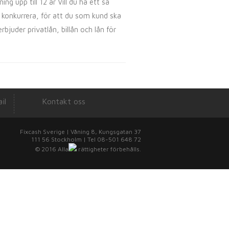
g upp till 12 år Vill du ha ett så
a konkurrera, för att du som kund ska
rbjuder privatlån, billån och lån för
il
Kontakt oss
Fixcash Sverige | Våning 8, Kungsgatan 37
111 56 Stockholm | Tel 08-501 648 72
© 2016
Alla
rättigheter förbehålls.