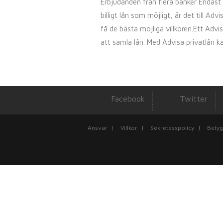
Erbjudanden från flera banker Endast e
billigt lån som möjligt, är det till A
få de bästa möjliga villkoren.Ett Advis
att samla lån. Med Advisa privatlån k
Facebook
Twitter
Ansvar
|
Villkor
|
Sekretesspolicy
|
Betyg