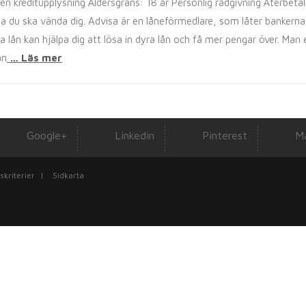
n kreditupplysning Åldersgräns: 18 år Personlig rådgivning Återbetalnin
dvisa du ska vända dig. Advisa är en låneförmedlare, som låter bankern
a lån kan hjälpa dig att lösa in dyra lån och få mer pengar över. Man e
an
… Läs mer
Google+
Linkedin
Pinterest
Ma
skriterier
|
Sidkarta