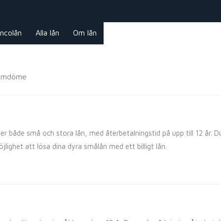
ncolån
Alla lån
Om lån
 omdöme
er både små och stora lån, med återbetalningstid på upp till 12 år
jlighet att lösa dina dyra smålån med ett billigt lån.