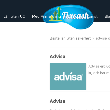
Lån utan UC
Med Anmärkning
Lån utan inkomst
Bla
Bästa lån utan säkerhet
>
advisa
Advisa
Advisa erbjud
kr, och har mö
Advisa