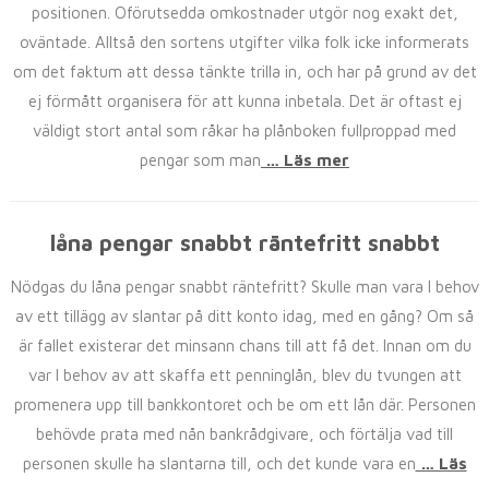
positionen. Oförutsedda omkostnader utgör nog exakt det,
oväntade. Alltså den sortens utgifter vilka folk icke informerats
om det faktum att dessa tänkte trilla in, och har på grund av det
ej förmått organisera för att kunna inbetala. Det är oftast ej
väldigt stort antal som råkar ha plånboken fullproppad med
pengar som man
… Läs mer
låna pengar snabbt räntefritt snabbt
Nödgas du låna pengar snabbt räntefritt? Skulle man vara I behov
av ett tillägg av slantar på ditt konto idag, med en gång? Om så
är fallet existerar det minsann chans till att få det. Innan om du
var I behov av att skaffa ett penninglån, blev du tvungen att
promenera upp till bankkontoret och be om ett lån där. Personen
behövde prata med nån bankrådgivare, och förtälja vad till
personen skulle ha slantarna till, och det kunde vara en
… Läs