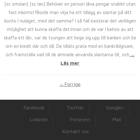
[sc:smslan] [sc:lan] Behöver en person låna pengar snabbt utan
fast inkomst?Borde man vilja ha ett tillägg av slantar på ditt
konto I nuläget, med det samma? I så fall existerar det verkligen
möjlighet att kunna skaffa det.Innan om de var I behov av att
skaffa ett lån, var de tvungen att bege sig upp till banken och be
om en kredit där och då. De tilläts prata med en bankrådgivare,
och framställa vad till de ämnade använda slantarna till, och
…
Läs mer
←Forrige
Facebook
Twitter
Google+
Linkedin
Pinterest
Mail
Kontakt oss