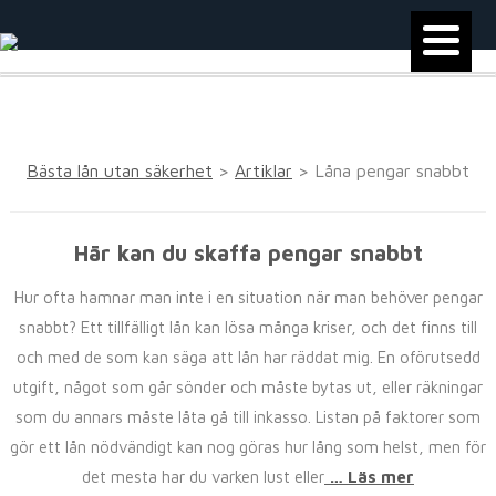
Bästa lån utan säkerhet
>
Artiklar
>
Låna pengar snabbt
Här kan du skaffa pengar snabbt
Hur ofta hamnar man inte i en situation när man behöver pengar
snabbt? Ett tillfälligt lån kan lösa många kriser, och det finns till
och med de som kan säga att lån har räddat mig. En oförutsedd
utgift, något som går sönder och måste bytas ut, eller räkningar
som du annars måste låta gå till inkasso. Listan på faktorer som
gör ett lån nödvändigt kan nog göras hur lång som helst, men för
det mesta har du varken lust eller
… Läs mer