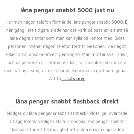
låna pengar snabbt 5000 just nu
Har man någon telefon förmår de låna pengar snabbt 5000. Ej
nån gång I ett tidigare skede har det varit så pass enkelt att få
låna några slantar som man kan fylla på kontot med. Blott
personen innehar någon telefon förmår personen, via något
enkelt sms, ansöka om ett penninglån. Man mottar svar direkt,
och då personen blir tillåten ett lån, får du enbart konfirmera
med nåt nytt sms, och sen har de kronorna så gott som genast.
Att få
… Läs mer
låna pengar snabbt flashback direkt
Nödgas du låna pengar snabbt flashback? Plötsliga, oväntade
utlägg fordrar vanligen att folk nödgas låna pengar snabbt
flashback för att ha möjlighet att ordna en sån uppstådda