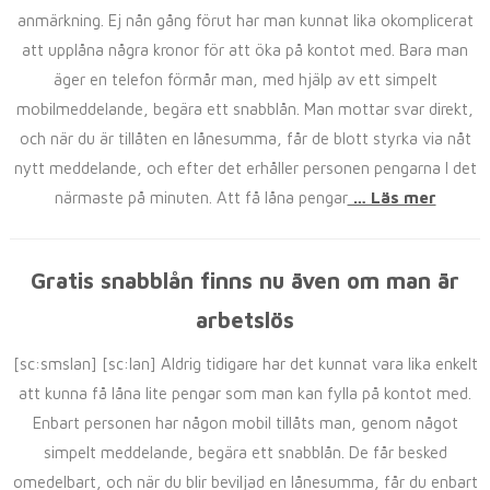
anmärkning. Ej nån gång förut har man kunnat lika okomplicerat
att upplåna några kronor för att öka på kontot med. Bara man
äger en telefon förmår man, med hjälp av ett simpelt
mobilmeddelande, begära ett snabblån. Man mottar svar direkt,
och när du är tillåten en lånesumma, får de blott styrka via nåt
nytt meddelande, och efter det erhåller personen pengarna I det
närmaste på minuten. Att få låna pengar
… Läs mer
Gratis snabblån finns nu även om man är
arbetslös
[sc:smslan] [sc:lan] Aldrig tidigare har det kunnat vara lika enkelt
att kunna få låna lite pengar som man kan fylla på kontot med.
Enbart personen har någon mobil tillåts man, genom något
simpelt meddelande, begära ett snabblån. De får besked
omedelbart, och när du blir beviljad en lånesumma, får du enbart