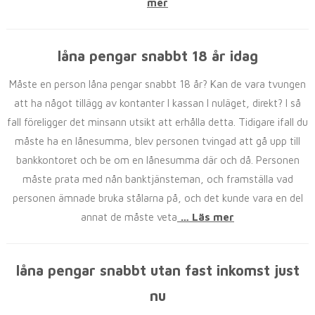
mer
låna pengar snabbt 18 år idag
Måste en person låna pengar snabbt 18 år? Kan de vara tvungen
att ha något tillägg av kontanter I kassan I nuläget, direkt? I så
fall föreligger det minsann utsikt att erhålla detta. Tidigare ifall du
måste ha en lånesumma, blev personen tvingad att gå upp till
bankkontoret och be om en lånesumma där och då. Personen
måste prata med nån banktjänsteman, och framställa vad
personen ämnade bruka stålarna på, och det kunde vara en del
annat de måste veta
… Läs mer
låna pengar snabbt utan fast inkomst just
nu