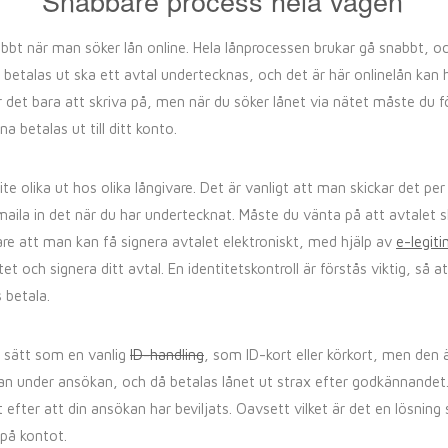
Snabbare process hela vägen
bt när man söker lån online. Hela lånprocessen brukar gå snabbt, oc
betalas ut ska ett avtal undertecknas, och det är här onlinelån kan 
r det bara att skriva på, men när du söker lånet via nätet måste du f
a betalas ut till ditt konto.
te olika ut hos olika långivare. Det är vanligt att man skickar det p
 maila in det när du har undertecknat. Måste du vänta på att avtalet 
igare att man kan få signera avtalet elektroniskt, med hjälp av
e-legit
et och signera ditt avtal. En identitetskontroll är förstås viktig, så a
 betala.
 sätt som en vanlig
ID-handling
, som ID-kort eller körkort, men den 
redan under ansökan, och då betalas lånet ut strax efter godkännandet
t efter att din ansökan har beviljats. Oavsett vilket är det en lösni
 på kontot.