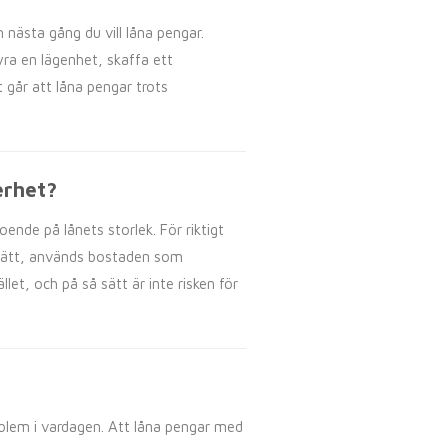
 nästa gång du vill låna pengar.
hyra en lägenhet, skaffa ett
 går att låna pengar trots
erhet?
ende på lånets storlek. För riktigt
dsrätt, används bostaden som
llet, och på så sätt är inte risken för
roblem i vardagen. Att låna pengar med