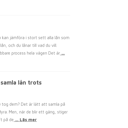
 kan jämföra i stort sett alla lån som
n, och du lånar till vad du vill.
abbare process hela vägen Det är
…
samla lån trots
du tog dem? Det är lätt att samla på
dyra. Men, när de blir ett gäng, stiger
ft på de
… Läs mer