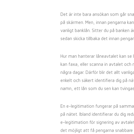
Det är inte bara ansökan som går snab
på skärmen. Men, innan pengarna kan 
vanligt banklån. Sitter du på banken ä
sedan skicka tillbaka det innan pengarn
Hur man hanterar låneavtalet kan se li
kan faxa, eller scanna in avtalet och
några dagar. Därför blir det allt vanl
enkelt och säkert identifiera dig på nät
namn, ett lån som du sen kan tvingas
En e-legitimation fungerar på samma
på nätet. Ibland identifierar du dig 
e-legitimation för signering av avtale
det möjligt att få pengarna snabbare