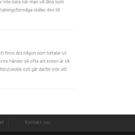
r inte bara när man vill låna som
alningsförmåga ställer den till
ch finns det någon som betalar ut
 inte händer så ofta att krisen är så
förutsedda och går därför inte att
il
Kontakt oss