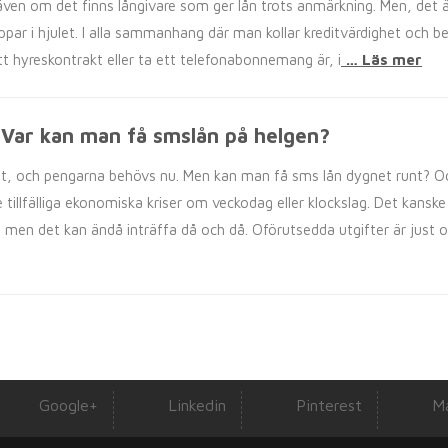
ven om det finns långivare som ger lån trots anmärkning. Men, det ä
ar i hjulet. I alla sammanhang där man kollar kreditvärdighet och bet
tt hyreskontrakt eller ta ett telefonabonnemang är, i
… Läs mer
Var kan man få smslån på helgen?
ut, och pengarna behövs nu. Men kan man få sms lån dygnet runt? O
e tillfälliga ekonomiska kriser om veckodag eller klockslag. Det kanske
men det kan ändå inträffa då och då. Oförutsedda utgifter är just o
Google+
Linkedin
Pinterest
Ma