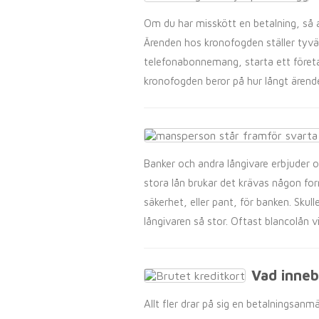
Om du har misskött en betalning, så a
Ärenden hos kronofogden ställer tyvärr
telefonabonnemang, starta ett företag
kronofogden beror på hur långt ärend
Banker och andra långivare erbjuder o
stora lån brukar det krävas någon fo
säkerhet, eller pant, för banken. Skull
långivaren så stor. Oftast blancolån v
Vad inneb
Allt fler drar på sig en betalningsanm