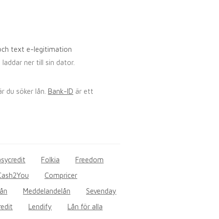
ddar ner till sin dator.
är du söker lån.
Bank-ID
är ett
sycredit
Folkia
Freedom
Cash2You
Compricer
lån
Meddelandelån
Sevenday
edit
Lendify
Lån för alla