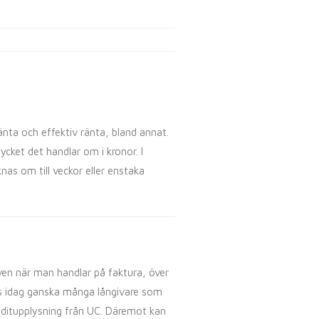
änta och effektiv ränta, bland annat.
cket det handlar om i kronor. I
as om till veckor eller enstaka
Även när man handlar på faktura, över
nns idag ganska många långivare som
kreditupplysning från UC. Däremot kan