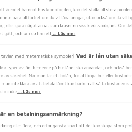
tt ärendet hamnat hos kronofogden, kan det ställa till stora problem
 inte bara till förtret om du vill låna pengar, utan också om du vill 
, eller göra något annat som kräver en viss kreditvärdighet. Om det
et gått, och om du har rett
… Läs mer
Vad är lån utan säk
lika typer av lån, beroende på hur lånet ska användas, och också bero
rm av säkerhet. När man tar ett bolån, för att köpa hus eller bosta
e man inte klara av att betala lånet kan banken alltså ta bostaden istä
id mindre
… Läs mer
är en betalningsanmärkning?
ärkning eller flera, och erfar ganska snart att det kan skapa stora p