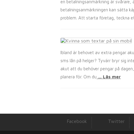
en betalningsanmärkning är svårare, ä
betalningsanmärkningen kan sätta käpp
problem. Att starta företag, teckna e
Ibland är behovet av extra pengar ak
sms lån på helger? Tyvärr bryr sig int
akut att du behöver pengar på dagen, 
planera för. Om du
… Läs mer
Facebook
Twitter