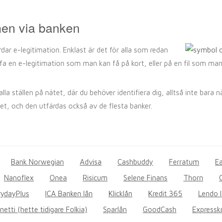
nen via banken
dar e-legitimation. Enklast är det för alla som redan
 en e-legitimation som man kan få på kort, eller på en fil som man la
la ställen på nätet, där du behöver identifiera dig, alltså inte bara n
ätet, och den utfärdas också av de flesta banker.
Bank Norwegian
Advisa
Cashbuddy
Ferratum
Ea
Nanoflex
Onea
Risicum
Selene Finans
Thorn
rydayPlus
ICA Banken lån
Klicklån
Kredit 365
Lendo 
etti (hette tidigare Folkia)
Sparlån
GoodCash
Expresskr