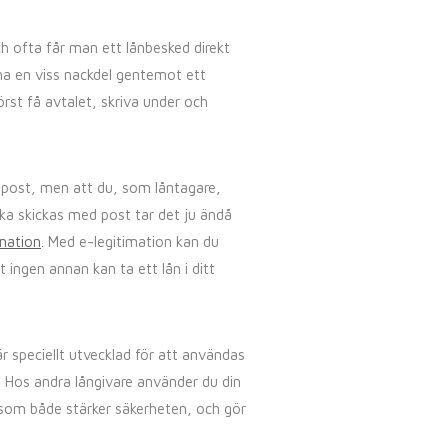
h ofta får man ett lånbesked direkt
ha en viss nackdel gentemot ett
örst få avtalet, skriva under och
er post, men att du, som låntagare,
ska skickas med post tar det ju ändå
imation
. Med e-legitimation kan du
tt ingen annan kan ta ett lån i ditt
är speciellt utvecklad för att användas
. Hos andra långivare använder du din
ng som både stärker säkerheten, och gör