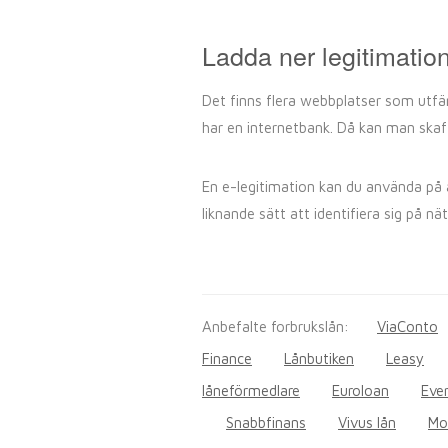
Ladda ner legitimatio
Det finns flera webbplatser som utfär
har en internetbank. Då kan man skaffa
En e-legitimation kan du använda på al
liknande sätt att identifiera sig på n
Anbefalte forbrukslån:
ViaConto
Finance
Lånbutiken
Leasy
låneförmedlare
Euroloan
Eve
Snabbfinans
Vivus lån
Mon