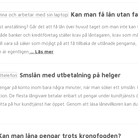
Kan man få lån utan fa
t anställning? Går det att få lån över huvud taget om man inte kan 
både banker och kreditföretag ställer krav på låntagaren, krav som må
vill vara så säker som möjligt på att få tillbaka de utlånade pengarn
 är egentligen
… Läs mer
Smslån med utbetalning på helger
engar på konto inom bara några minuter, när man söker ett smslån.
on. De flesta långivare betalar enbart ut pengar under kundtjänsts ö
itta på hur kundtjänst har öppet. Genom att läsa lånevillkoren kan du
Kan man låna pengar trots kronofogden?