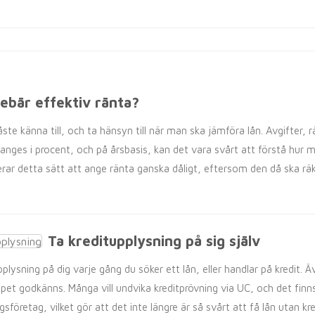
ebär effektiv ränta?
e känna till, och ta hänsyn till när man ska jämföra lån. Avgifter, r
anges i procent, och på årsbasis, kan det vara svårt att förstå hur my
ar detta sätt att ange ränta ganska dåligt, eftersom den då ska räkn
Ta kreditupplysning på sig själv
plysning på dig varje gång du söker ett lån, eller handlar på kredit. 
öpet godkänns. Många vill undvika kreditprövning via UC, och det fi
sföretag, vilket gör att det inte längre är så svårt att få lån utan 