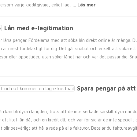
ersom varje kreditgivare, enligt lag,
… Läs mer
Lån med e-legitimation
 låna pengar. Fördelarna med att söka lån direkt online är många. Du
 är mest fördelaktigt för dig. Det går snabbt och enkelt att söka ett lå
or eller öppettider, utan söker lånet när och var det passar dig. Sn
Spara pengar på att 
n kan bli dyra i längden, trots att de inte verkade särskilt dyra när 
tt litet lån då, och en kredit då, och var för sig är de inte speciellt 
blir besvärligt att hålla reda på alla fakturor. Betalar du fakturaavgi